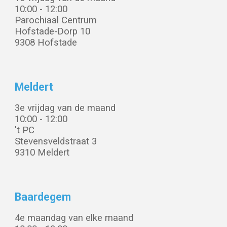
10:00 -
12:00
Parochiaal Centrum
Hofstade-Dorp 10
93
08
Hofstade
Meldert
3
e vrijdag van de maand
10:00 - 1
2
:
00
't PC
Stevensveldstraat 3
93
10 Meldert
Baardegem
4
e maandag van elke maand